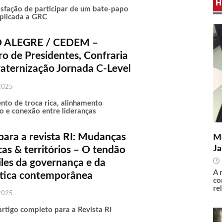
H
tisfação de participar de um bate-papo
aplicada a GRC
 ALEGRE / CEDEM –
o de Presidentes, Confraria
aternização Jornada C-Level
2025
o de troca rica, alinhamento
co e conexão entre lideranças
para a revista RI: Mudanças
Me
Ja
cas & territórios – O tendão
les da governança e da
A 
ítica contemporânea
co
re
2025
artigo completo para a Revista RI