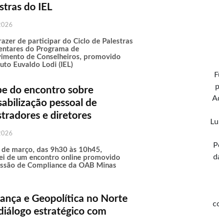
stras do IEL
2026
azer de participar do Ciclo de Palestras
ntares do Programa de
imento de Conselheiros, promovido
tuto Euvaldo Lodi (IEL)
F
p
pe do encontro sobre
A
abilização pessoal de
tradores e diretores
Lu
2026
P
 de março, das 9h30 às 10h45,
d
rei de um encontro online promovido
issão de Compliance da OAB Minas
ança e Geopolítica no Norte
c
diálogo estratégico com