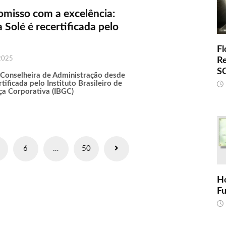
misso com a excelência:
 Solé é recertificada pelo
Fl
2025
R
S
 Conselheira de Administração desde
tificada pelo Instituto Brasileiro de
a Corporativa (IBGC)
6
…
50
H
F