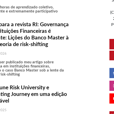
S
horas de aprendizado coletivo,
nte e extremamente participativo
(C
para a revista RI: Governança
P
ituições Financeiras é
te: Lições do Banco Master à
eoria de risk-shifting
2026
ser publicado meu artigo sobre
 em instituições financeiras,
o o caso Banco Master sob a lente da
risk-shifting
ne Risk University e
ting Journey em uma edição
ável
2025