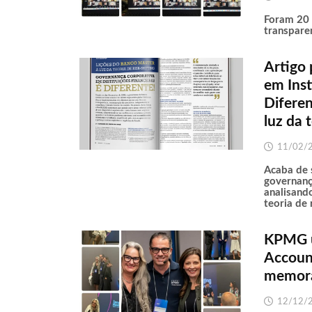
Foram 20 
transpare
Artigo 
em Inst
Diferen
luz da t
11/02/
Acaba de 
governança
analisand
teoria de 
KPMG u
Accoun
memor
12/12/