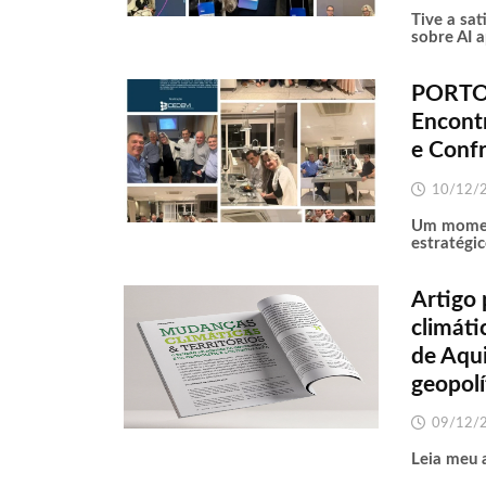
Tive a sa
sobre AI 
PORTO
Encontr
e Confr
10/12/
Um moment
estratégi
Artigo 
climáti
de Aqui
geopol
09/12/
Leia meu 