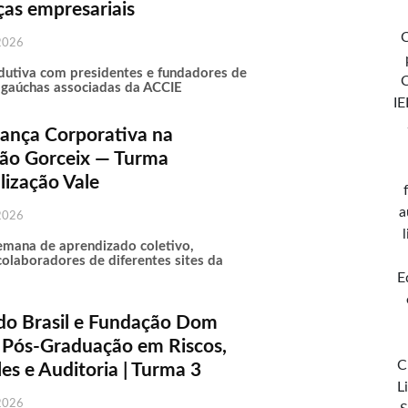
ças empresariais
C
2026
dutiva com presidentes e fundadores de
gaúchas associadas da ACCIE
IE
ança Corporativa na
ão Gorceix — Turma
lização Vale
a
2026
emana de aprendizado coletivo,
colaboradores de diferentes sites da
E
do Brasil e Fundação Dom
: Pós-Graduação em Riscos,
C
es e Auditoria | Turma 3
L
2026