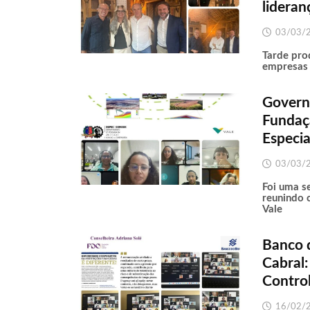
lideran
03/03/
Tarde pro
empresas 
Govern
Fundaç
Especia
03/03/
Foi uma s
reunindo 
Vale
Banco 
Cabral
Control
16/02/