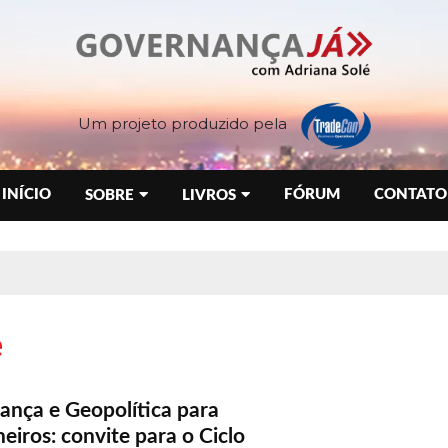
Um projeto produzido pela
INÍCIO
FÓRUM
CONTATO
SOBRE
LIVROS
e
ança e Geopolítica para
eiros: convite para o Ciclo