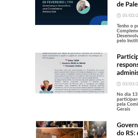
de Pale
05/03/
Tenho o pr
Compleme
Desenvolv
pelo Insti
Partici
respons
adminis
03/03/
No dia 13
participa
pela Com
Gerais
Govern
do RS: 