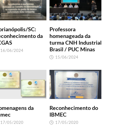
orianópolis/SC:
Professora
econhecimento da
homenageada da
CGAS
turma CNH Industrial
Brasil / PUC Minas
16/06/2024
15/06/2024
omenagens da
Reconhecimento do
umec
IBMEC
17/05/2020
17/05/2020