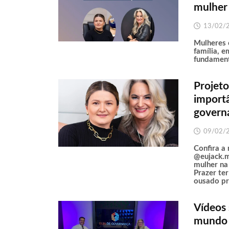
mulher
13/02/
Mulheres 
família, 
fundament
Projeto
importâ
govern
09/02/
Confira a
@eujack.m
mulher na
Prazer te
ousado pr
Vídeos
mundo e