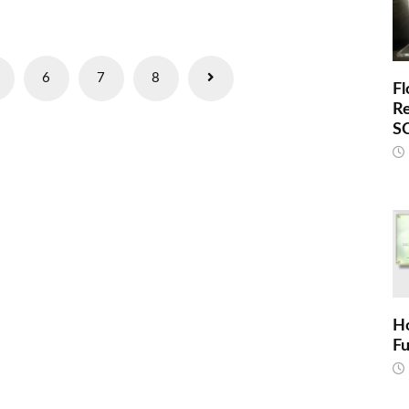
6
7
8
Fl
R
S
H
F