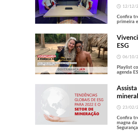
12/12/
Confira t
primeira 
Vivenc
ESG
06/10/
Playlist 
agenda E
Assista
minera
23/02/
Confira t
magna da 
Segurança