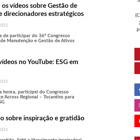
S
 os vídeos sobre Gestão de
e direcionadores estratégicos
(C
2021
P
ra de participar do 36ª Congresso
o de Manutenção e Gestão de Ativos
vídeos no YouTube: ESG em
2021
 honra, participei do Congresso
e Across Regional – Tocantins para
ESG
o sobre inspiração e gratidão
2021