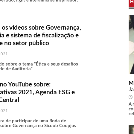
ertido, light e literalmente inspirador!
H
 os vídeos sobre Governança,
ia e sistema de fiscalização e
e no setor público
2021
do sobre o tema “Ética e seus desafios
de de Auditoria”
Me
 no YouTube sobre:
Ja
ativas 2021, Agenda ESG e
Central
A 
co
2021
re
nra de participar de uma Roda de
sobre Governança no Sicoob Coopjus