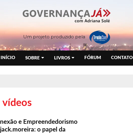
Um projeto produzido pela
INÍCIO
FÓRUM
CONTATO
SOBRE
LIVROS
e vídeos
onexão e Empreendedorismo
ack.moreira: o papel da