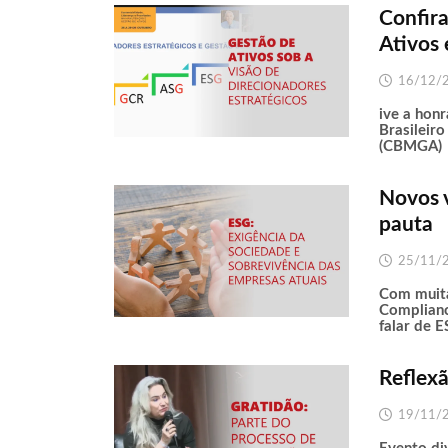
Confira
Ativos 
16/12/
ive a hon
Brasileir
(CBMGA)
Novos 
pauta
25/11/
Com muita
Complianc
falar de 
Reflexã
19/11/