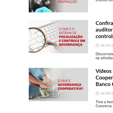
Evento div
Confira
auditor
control
28/10/
Discorren
na ativida
Vídeos
Cooper
Banco 
26/08/
Tive a ho
Conversa 