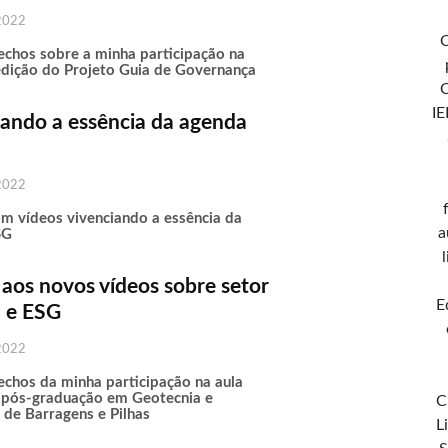
2022
C
rechos sobre a minha participação na
edição do Projeto Guia de Governança
IE
iando a essência da agenda
2022
com vídeos vivenciando a essência da
a
SG
 aos novos vídeos sobre setor
E
l e ESG
2022
rechos da minha participação na aula
pós-graduação em Geotecnia e
C
 de Barragens e Pilhas
L