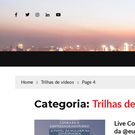
Home
Trilhas de vídeos
Page 4
Categoria:
Trilhas d
Live C
da @euj