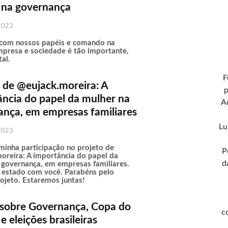
 na governança
2023
com nossos papéis e comando na
empresa e sociedade é tão importante,
al.
F
 de @eujack.moreira: A
p
ncia do papel da mulher na
A
ança, em empresas familiares
Lu
2023
 minha participação no projeto de
P
oreira: A importância do papel da
d
 governança, em empresas familiares.
r estado com você. Parabéns pelo
ojeto. Estaremos juntas!
 sobre Governança, Copa do
c
 eleições brasileiras