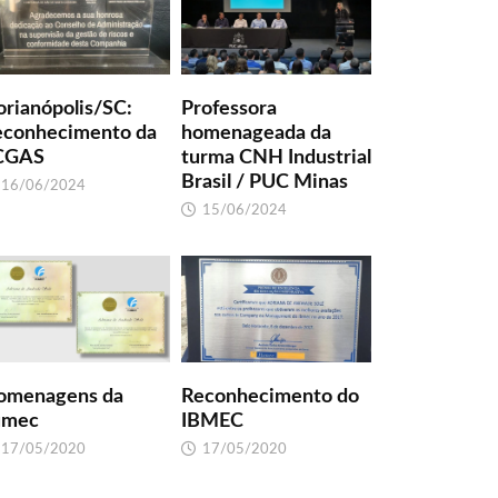
orianópolis/SC:
Professora
econhecimento da
homenageada da
CGAS
turma CNH Industrial
Brasil / PUC Minas
16/06/2024
15/06/2024
omenagens da
Reconhecimento do
umec
IBMEC
17/05/2020
17/05/2020