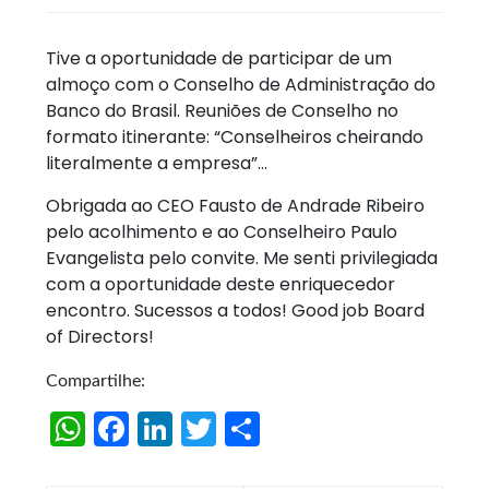
Tive a oportunidade de participar de um
almoço com o Conselho de Administração do
Banco do Brasil. Reuniões de Conselho no
formato itinerante: “Conselheiros cheirando
literalmente a empresa”…
Obrigada ao CEO Fausto de Andrade Ribeiro
pelo acolhimento e ao Conselheiro Paulo
Evangelista pelo convite. Me senti privilegiada
com a oportunidade deste enriquecedor
encontro. Sucessos a todos! Good job Board
of Directors!
Compartilhe:
W
Fa
Li
T
S
h
ce
n
w
h