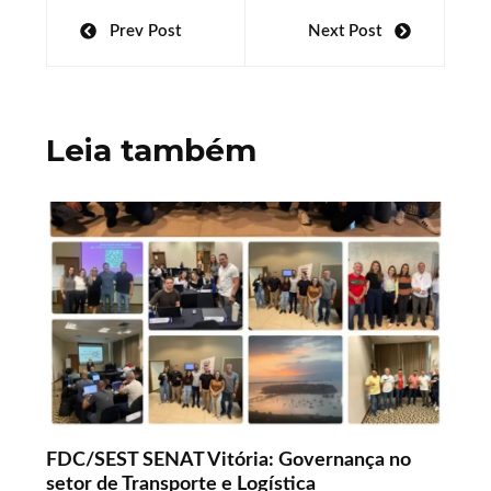
at
b
k
itt
ar
Navegação
Prev Post
Next Post
s
o
e
er
e
de
A
o
dI
Post
p
k
n
Leia também
p
FDC/SEST SENAT Vitória: Governança no
setor de Transporte e Logística