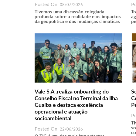
Posted On:
P
08/07/2026
Tivemos uma discussão colegiada
Tr
profunda sobre a realidade e os impactos
ag
da geopolítica e das mudanças climáticas
pe
Vale S.A .realiza onboarding do
S
Conselho Fiscal no Terminal da Ilha
C
Guaíba e destaca excelência
P
operacional e atuação
P
socioambiental
Ti
so
Posted On:
22/06/2026
co