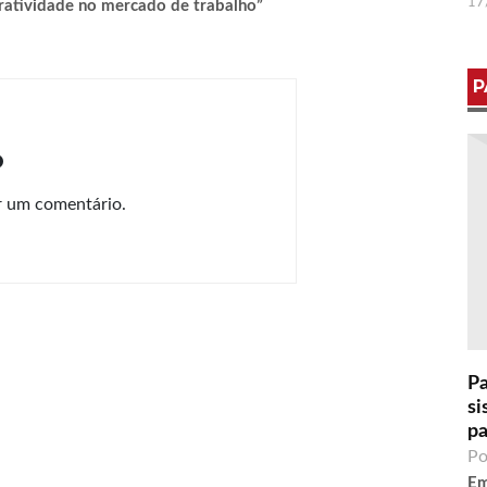
17
ratividade no mercado de trabalho”
P
o
r um comentário.
Pa
si
pa
Po
Em