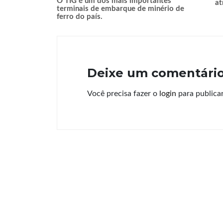
O TIG é um dos mais importantes
at
terminais de embarque de minério de
ferro do país.
Deixe um comentári
Você precisa fazer o
login
para publica