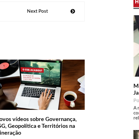
H
Next Post
Me
Ja
Po
A 
co
re
ovos vídeos sobre Governança,
G, Geopolítica e Territórios na
ineração