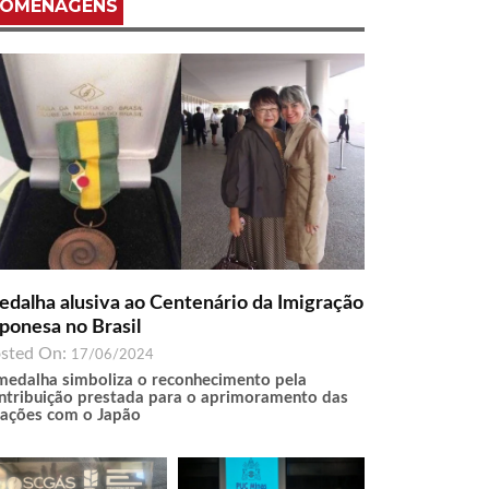
OMENAGENS
dalha alusiva ao Centenário da Imigração
ponesa no Brasil
sted On:
17/06/2024
medalha simboliza o reconhecimento pela
ntribuição prestada para o aprimoramento das
lações com o Japão