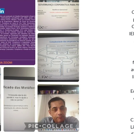
C
IE
a
E
C
L