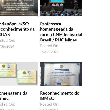
orianópolis/SC:
Professora
econhecimento da
homenageada da
CGAS
turma CNH Industrial
Brasil / PUC Minas
sted On:
Posted On:
/06/2024
15/06/2024
omenagens da
Reconhecimento do
umec
IBMEC
sted On:
Posted On: