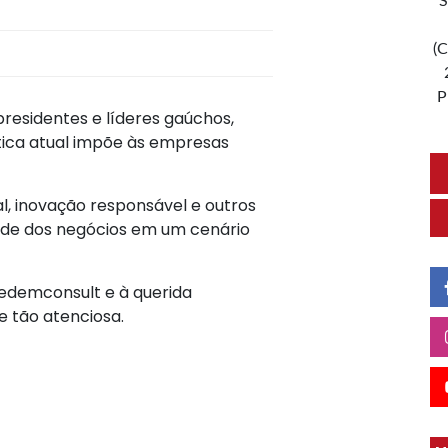
S
(C
P
residentes e líderes gaúchos,
ítica atual impõe às empresas
, inovação responsável e outros
ade dos negócios em um cenário
edemconsult e à querida
 tão atenciosa.