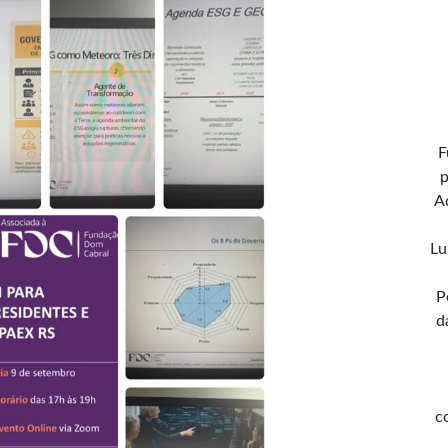
F
p
A
Lu
P
d
c