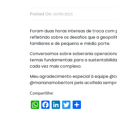
Posted On:
10/09/2025
Foram duas horas intensas de troca com p
refletindo sobre os desafios que a geopol
familiares e de pequeno e médio porte.
Conversamos sobre soberania operacional
temas fundamentais para a sustentabilid
cada vez mais complexo.
Meu agradecimento especial à equipe @c
@marianamobertoni pela acolhida sempre
Compartilhe:
W
Fa
Li
T
S
h
ce
n
w
h