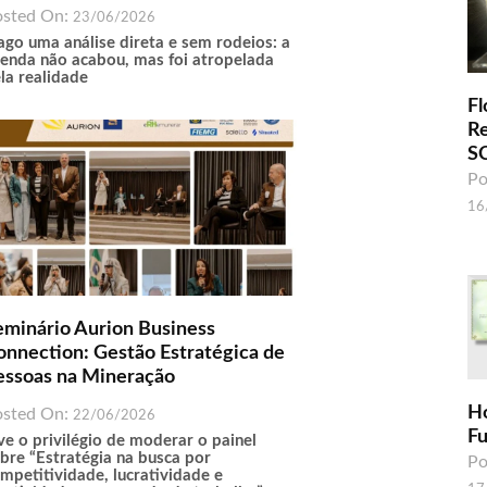
osted On:
23/06/2026
ago uma análise direta e sem rodeios: a
enda não acabou, mas foi atropelada
la realidade
Fl
R
S
Po
16
eminário Aurion Business
onnection: Gestão Estratégica de
essoas na Mineração
H
osted On:
22/06/2026
F
ve o privilégio de moderar o painel
bre “Estratégia na busca por
Po
mpetitividade, lucratividade e