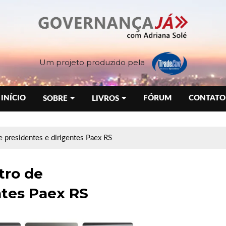
Um projeto produzido pela
INÍCIO
FÓRUM
CONTATO
SOBRE
LIVROS
presidentes e dirigentes Paex RS
tro de
ntes Paex RS