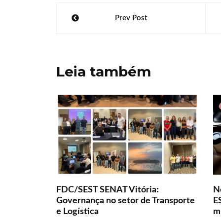
at
b
k
itt
ar
Navegação
Prev Post
s
o
e
er
e
de
A
o
dI
Post
p
k
n
Leia também
p
FDC/SEST SENAT Vitória:
N
Governança no setor de Transporte
ES
e Logística
m