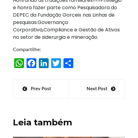
Honrando as tradições familiares!!!!!Privilégio
e honra fazer parte como Pesquisadora do
DEPEC da Fundação Gorceix nas Linhas de
pesquisas:Governança
Corporativa,Compliance e Gestão de Ativos
no setor de siderurgia e mineração‬.
Compartilhe:
W
Fa
Li
T
S
h
ce
n
w
h
at
b
k
itt
ar
Navegação
Prev Post
Next Post
s
o
e
er
e
de
A
o
dI
Post
p
k
n
Leia também
p