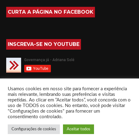
CURTA A PÁGINA NO FACEBOOK
INSCREVA-SE NO YOUTUBE
SIGA-ME NO TWITTER
Usamos cookies em nosso site para fornecer a experiência
mais relevante, lembrando suas preferências e visitas
repetidas. Ao clicar em “Aceitar todos”, você concorda com o
uso de TODOS os cookies. No entanto, você pode visitar
"Configurações de cookies" para fornecer um
consentimento controlado.
Governança já com Adriana Solé by
Everestthemes
Configurações de cookies
Aceitar todos
Início
Sobre
Livros
Fórum
Contato