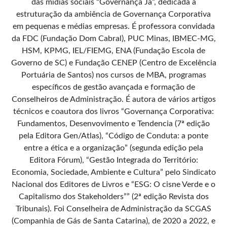
das mídias sociais “Governança Já”, dedicada a
estruturação da ambiência de Governança Corporativa
em pequenas e médias empresas. É professora convidada
da FDC (Fundação Dom Cabral), PUC Minas, IBMEC-MG,
HSM, KPMG, IEL/FIEMG, ENA (Fundação Escola de
Governo de SC) e Fundação CENEP (Centro de Excelência
Portuária de Santos) nos cursos de MBA, programas
específicos de gestão avançada e formação de
Conselheiros de Administração. É autora de vários artigos
técnicos e coautora dos livros “Governança Corporativa:
Fundamentos, Desenvovimento e Tendencia (7ª edição
pela Editora Gen/Atlas), “Código de Conduta: a ponte
entre a ética e a organização” (segunda edição pela
Editora Fórum), “Gestão Integrada do Território:
Economia, Sociedade, Ambiente e Cultura” pelo Sindicato
Nacional dos Editores de Livros e “ESG: O cisne Verde e o
Capitalismo dos Stakeholders”” (2ª edição Revista dos
Tribunais). Foi Conselheira de Administração da SCGAS
(Companhia de Gás de Santa Catarina), de 2020 a 2022, e