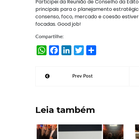
Participei da Reunião de Conselho da Edit
principais para o planejamento estratégi
consenso, foco, mercado e coesão estive
focadas. Good job!
Compartilhe:
W
Fa
Li
T
S
h
ce
n
w
h
at
b
k
itt
ar
Navegação
Prev Post
s
o
e
er
e
de
A
o
dI
Post
p
k
n
Leia também
p