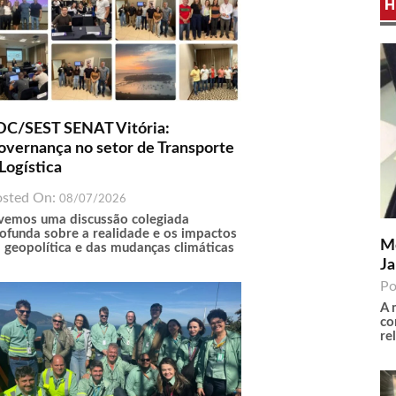
H
DC/SEST SENAT Vitória:
overnança no setor de Transporte
Logística
osted On:
08/07/2026
vemos uma discussão colegiada
ofunda sobre a realidade e os impactos
Me
 geopolítica e das mudanças climáticas
Ja
Po
A 
co
re