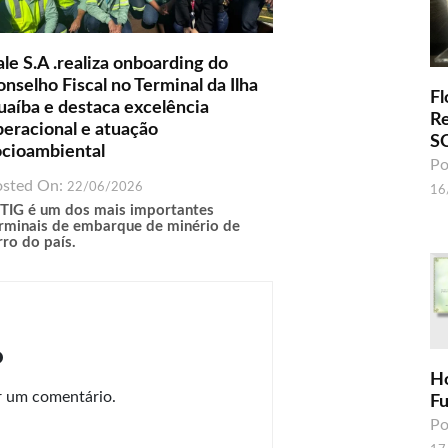
le S.A .realiza onboarding do
nselho Fiscal no Terminal da Ilha
Fl
uaíba e destaca excelência
R
peracional e atuação
S
ocioambiental
Po
osted On:
22/06/2026
16
TIG é um dos mais importantes
rminais de embarque de minério de
rro do país.
o
H
r um comentário.
F
Po