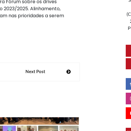
S
ora Fórum sobre os drives
co 2023/2025. Alinhamento,
(C
ram nas prioridades a serem
P
Next Post