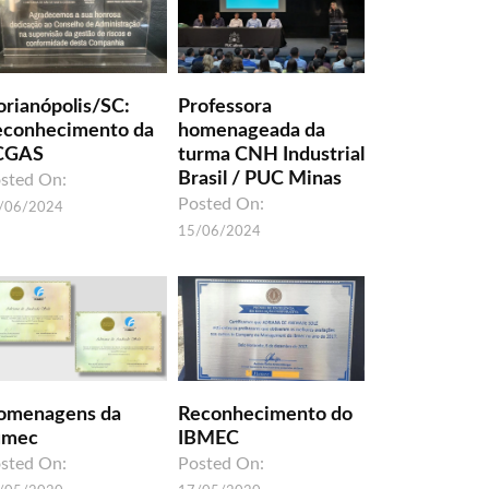
orianópolis/SC:
Professora
econhecimento da
homenageada da
CGAS
turma CNH Industrial
Brasil / PUC Minas
sted On:
Posted On:
/06/2024
15/06/2024
omenagens da
Reconhecimento do
umec
IBMEC
sted On:
Posted On: