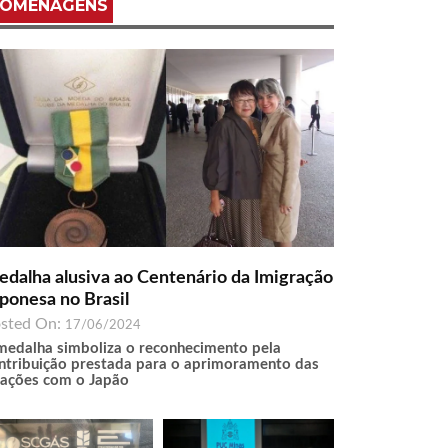
OMENAGENS
dalha alusiva ao Centenário da Imigração
ponesa no Brasil
sted On:
17/06/2024
medalha simboliza o reconhecimento pela
ntribuição prestada para o aprimoramento das
lações com o Japão