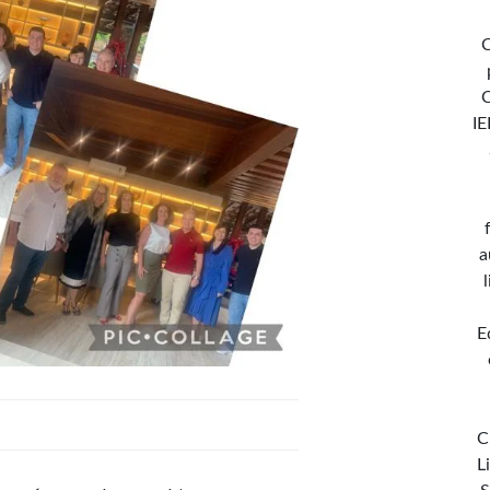
C
IE
a
E
C
L