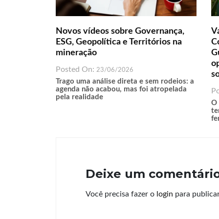
Novos vídeos sobre Governança,
Va
ESG, Geopolítica e Territórios na
Co
mineração
G
o
Posted On:
23/06/2026
s
Trago uma análise direta e sem rodeios: a
agenda não acabou, mas foi atropelada
P
pela realidade
O 
te
fe
Deixe um comentári
Você precisa fazer o
login
para publica