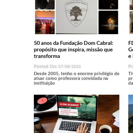
50 anos da Fundação Dom Cabral:
F
propósito que inspira, missão que
G
transforma
e 
Posted On:
P
07/08/2026
Desde 2005, tenho o enorme privilégio de
Ti
atuar como professora convidada na
pr
instituição
da