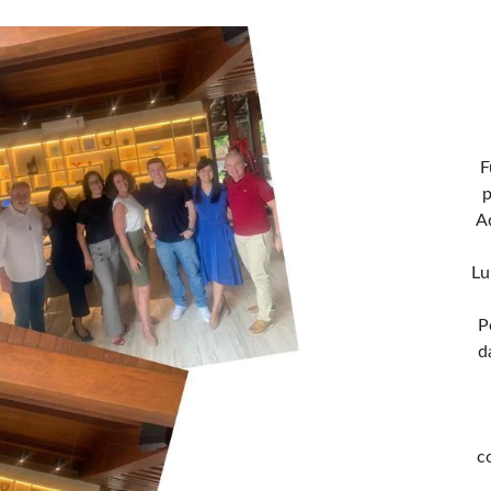
F
p
A
Lu
P
d
c