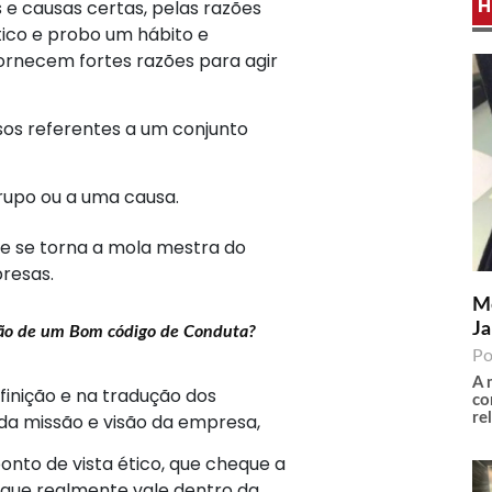
H
 e causas certas, pelas razões
co e probo um hábito e
Fornecem fortes razões para agir
os referentes a um conjunto
grupo ou a uma causa.
e se torna a mola mestra do
resas.
Me
Ja
ação de um Bom código de Conduta?
Po
A 
finição e na tradução dos
co
re
da missão e visão da empresa,
onto de vista ético, que cheque a
O que realmente vale dentro da