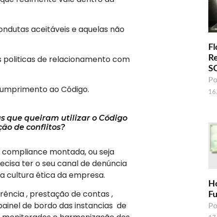
ndutas aceitáveis e aquelas não
Fl
as politicas de relacionamento com
R
S
Po
cumprimento ao Código.
16
 que queiram utilizar o Código
ão de conflitos?
/ compliance montada, ou seja
ecisa ter o seu canal de denúncia
da cultura ética da empresa.
H
ência , prestação de contas ,
F
ainel de bordo das instancias de
Po