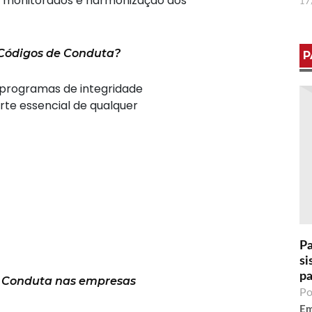
s monitorados e harmonização dos
17
 Códigos de Conduta?
P
 programas de integridade
rte essencial de qualquer
Pa
si
pa
e Conduta nas empresas
Po
Em