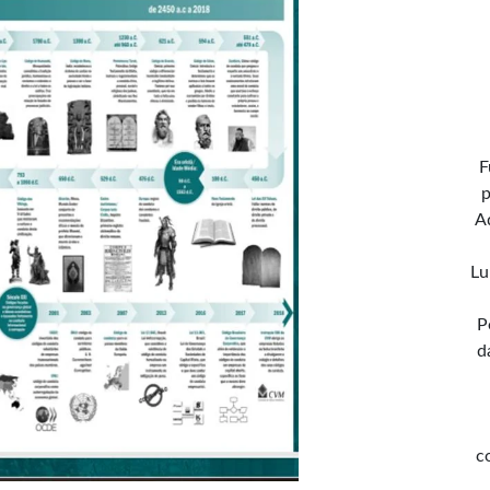
F
p
A
Lu
P
d
c