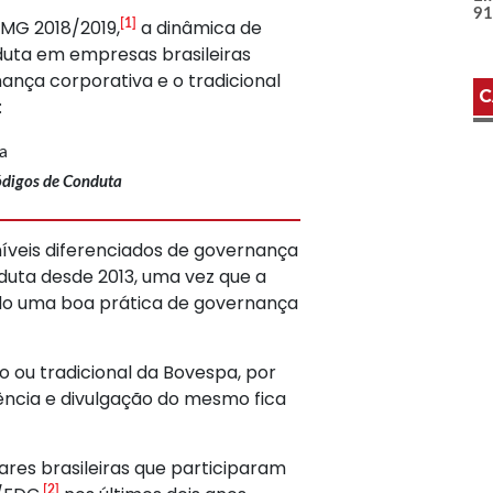
9
PMG 2018/2019,
a dinâmica de
[1]
duta em empresas brasileiras
nança corporativa e o tradicional
C
:
digos de Conduta
veis diferenciados de governança
duta desde 2013, uma vez que a
ado uma boa prática de governança
o ou tradicional da Bovespa, por
stência e divulgação do mesmo fica
res brasileiras que par­ticiparam
[2]