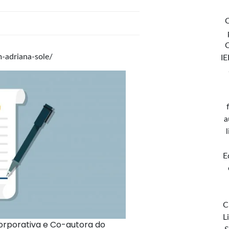
C
m-adriana-sole/
IE
a
E
C
L
orporativa e Co-autora do