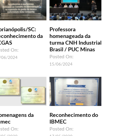
orianópolis/SC:
Professora
econhecimento da
homenageada da
CGAS
turma CNH Industrial
Brasil / PUC Minas
sted On:
Posted On:
/06/2024
15/06/2024
omenagens da
Reconhecimento do
umec
IBMEC
sted On:
Posted On: