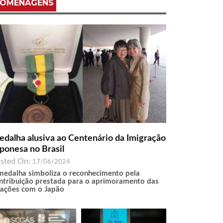
OMENAGENS
dalha alusiva ao Centenário da Imigração
ponesa no Brasil
sted On:
17/06/2024
medalha simboliza o reconhecimento pela
ntribuição prestada para o aprimoramento das
lações com o Japão