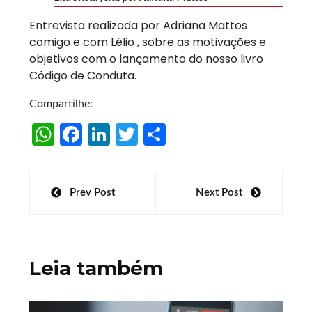
Entrevista realizada por Adriana Mattos
comigo e com Lélio , sobre as motivações e
objetivos com o lançamento do nosso livro
Código de Conduta.
Compartilhe:
W
Fa
Li
T
S
h
ce
n
w
h
at
b
k
itt
ar
Navegação
Prev Post
Next Post
s
o
e
er
e
de
A
o
dI
Post
p
k
n
Leia também
p