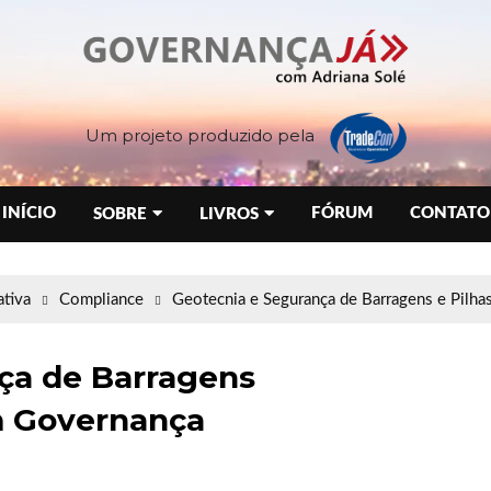
Um projeto produzido pela
INÍCIO
FÓRUM
CONTATO
SOBRE
LIVROS
tiva
Compliance
Geotecnia e Segurança de Barragens e Pilh
ça de Barragens
m Governança