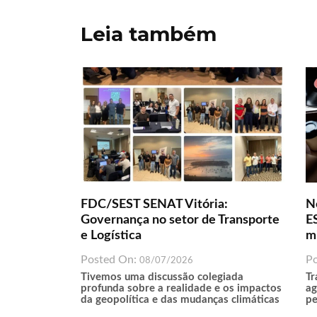
Post
p
k
n
Leia também
p
FDC/SEST SENAT Vitória:
N
Governança no setor de Transporte
ES
e Logística
m
Posted On:
P
08/07/2026
Tivemos uma discussão colegiada
Tr
profunda sobre a realidade e os impactos
ag
da geopolítica e das mudanças climáticas
pe