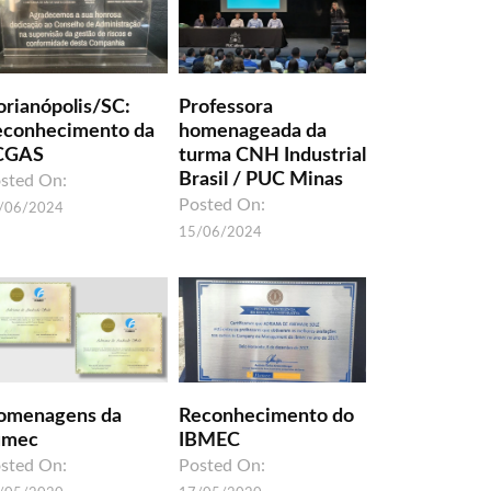
orianópolis/SC:
Professora
econhecimento da
homenageada da
CGAS
turma CNH Industrial
Brasil / PUC Minas
sted On:
Posted On:
/06/2024
15/06/2024
omenagens da
Reconhecimento do
umec
IBMEC
sted On:
Posted On: