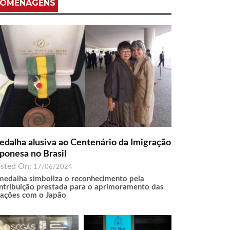
OMENAGENS
dalha alusiva ao Centenário da Imigração
ponesa no Brasil
sted On:
17/06/2024
medalha simboliza o reconhecimento pela
ntribuição prestada para o aprimoramento das
lações com o Japão