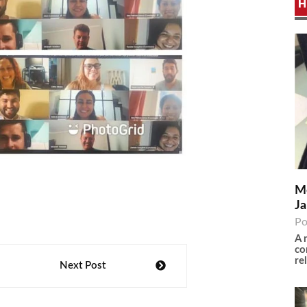
H
Me
Ja
Po
A 
co
re
Next Post