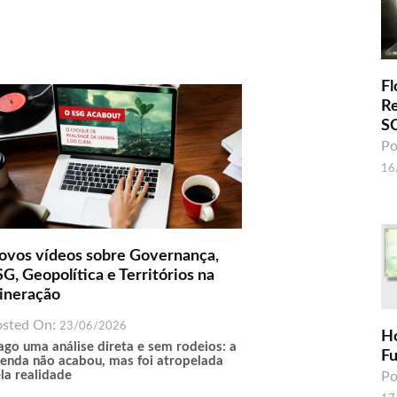
Fl
R
S
Po
16
ovos vídeos sobre Governança,
G, Geopolítica e Territórios na
ineração
osted On:
23/06/2026
H
ago uma análise direta e sem rodeios: a
F
enda não acabou, mas foi atropelada
la realidade
Po