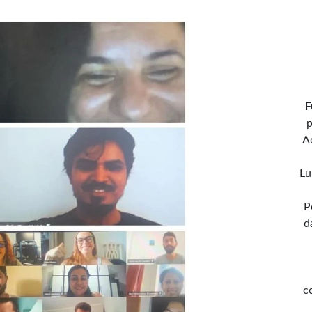
F
p
A
Lu
P
d
c