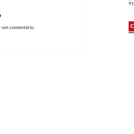
9
o
C
r um comentário.