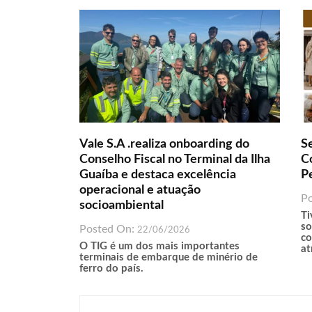
Vale S.A .realiza onboarding do
S
Conselho Fiscal no Terminal da Ilha
C
Guaíba e destaca excelência
P
operacional e atuação
P
socioambiental
Ti
so
Posted On:
22/06/2026
co
O TIG é um dos mais importantes
at
terminais de embarque de minério de
ferro do país.