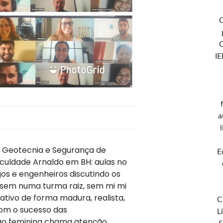
C
IE
a
 Geotecnia e Segurança de
E
aculdade Arnaldo em BH: aulas no
os e engenheiros discutindo os
sem numa turma raiz, sem mi mi
ativo de forma madura, realista,
C
m o sucesso das
L
ção feminina chama atenção