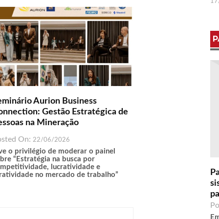
17
P
eminário Aurion Business
onnection: Gestão Estratégica de
essoas na Mineração
osted On:
22/06/2026
ve o privilégio de moderar o painel
bre “Estratégia na busca por
mpetitividade, lucratividade e
Pa
ratividade no mercado de trabalho”
si
pa
Po
Em