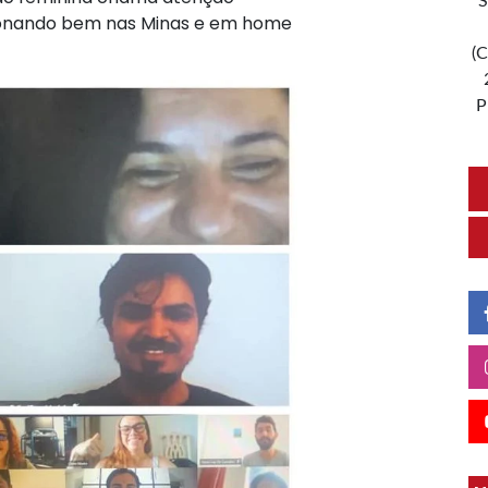
S
cionando bem nas Minas e em home
(C
P