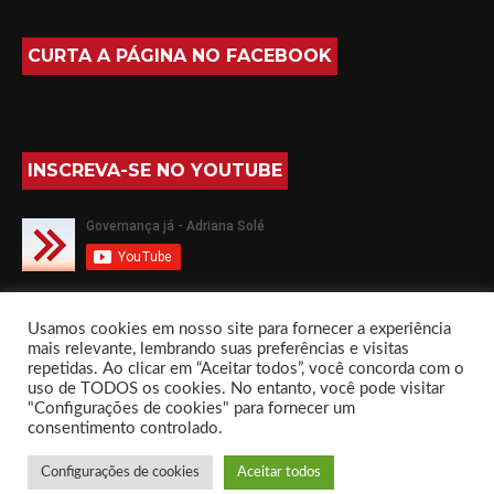
CURTA A PÁGINA NO FACEBOOK
INSCREVA-SE NO YOUTUBE
SIGA-ME NO TWITTER
Usamos cookies em nosso site para fornecer a experiência
mais relevante, lembrando suas preferências e visitas
repetidas. Ao clicar em “Aceitar todos”, você concorda com o
uso de TODOS os cookies. No entanto, você pode visitar
"Configurações de cookies" para fornecer um
consentimento controlado.
Governança já com Adriana Solé by
Everestthemes
Configurações de cookies
Aceitar todos
Início
Sobre
Livros
Fórum
Contato