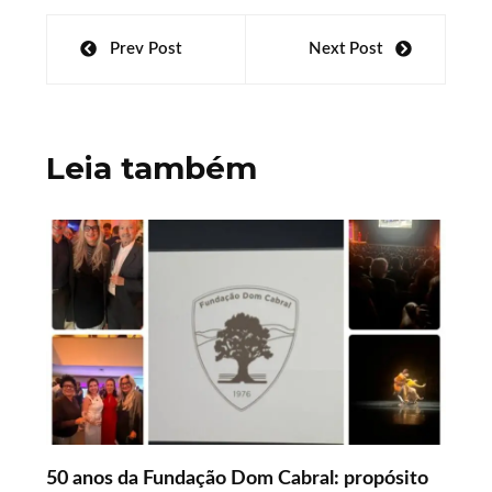
at
b
k
itt
ar
Navegação
Prev Post
Next Post
s
o
e
er
e
de
A
o
dI
Post
p
k
n
Leia também
p
50 anos da Fundação Dom Cabral: propósito