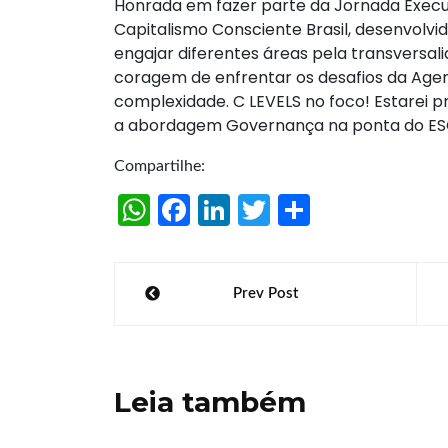
Honrada em fazer parte da Jornada Execu
Capitalismo Consciente Brasil, desenvolvi
engajar diferentes áreas pela transversa
coragem de enfrentar os desafios da Ag
complexidade. C LEVELS no foco! Estarei p
a abordagem Governança na ponta do ESG
Compartilhe:
W
Fa
Li
T
S
h
ce
n
w
h
at
b
k
itt
ar
Navegação
Prev Post
s
o
e
er
e
de
A
o
dI
Post
p
k
n
Leia também
p