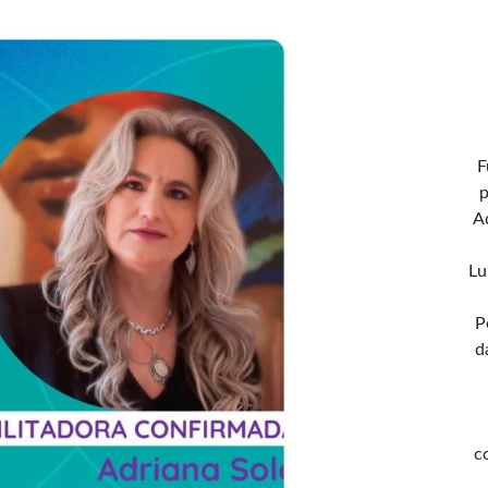
F
p
A
Lu
P
d
c