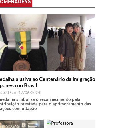
OMENAGENS
dalha alusiva ao Centenário da Imigração
ponesa no Brasil
sted On:
17/06/2024
medalha simboliza o reconhecimento pela
ntribuição prestada para o aprimoramento das
lações com o Japão