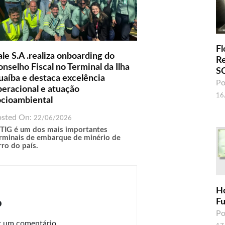
Fl
le S.A .realiza onboarding do
R
nselho Fiscal no Terminal da Ilha
S
uaíba e destaca excelência
Po
peracional e atuação
16
ocioambiental
osted On:
22/06/2026
TIG é um dos mais importantes
rminais de embarque de minério de
rro do país.
H
o
F
Po
r um comentário.