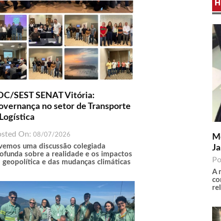
H
DC/SEST SENAT Vitória:
overnança no setor de Transporte
Logística
osted On:
08/07/2026
Me
vemos uma discussão colegiada
Ja
ofunda sobre a realidade e os impactos
Po
 geopolítica e das mudanças climáticas
A 
co
re