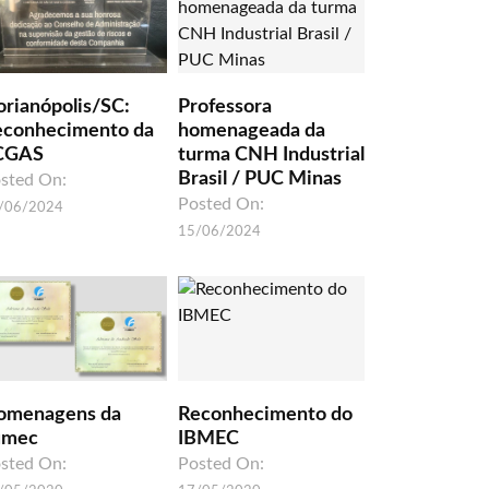
orianópolis/SC:
Professora
econhecimento da
homenageada da
CGAS
turma CNH Industrial
Brasil / PUC Minas
sted On:
Posted On:
/06/2024
15/06/2024
omenagens da
Reconhecimento do
umec
IBMEC
sted On:
Posted On: