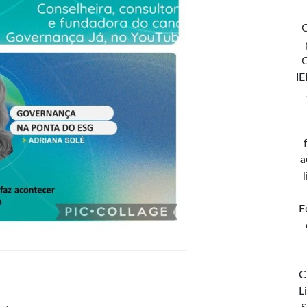
C
IE
a
E
C
L