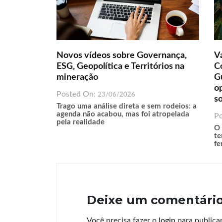
Novos vídeos sobre Governança,
Va
ESG, Geopolítica e Territórios na
Co
mineração
G
o
Posted On:
23/06/2026
s
Trago uma análise direta e sem rodeios: a
agenda não acabou, mas foi atropelada
P
pela realidade
O 
te
fe
Deixe um comentári
Você precisa fazer o
login
para publica