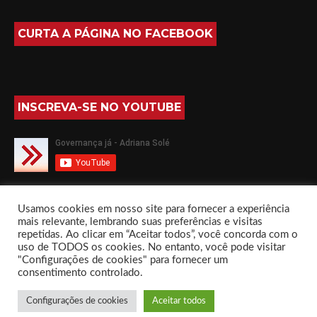
CURTA A PÁGINA NO FACEBOOK
INSCREVA-SE NO YOUTUBE
SIGA-ME NO TWITTER
Usamos cookies em nosso site para fornecer a experiência
mais relevante, lembrando suas preferências e visitas
repetidas. Ao clicar em “Aceitar todos”, você concorda com o
uso de TODOS os cookies. No entanto, você pode visitar
"Configurações de cookies" para fornecer um
consentimento controlado.
Governança já com Adriana Solé by
Everestthemes
Configurações de cookies
Aceitar todos
Início
Sobre
Livros
Fórum
Contato