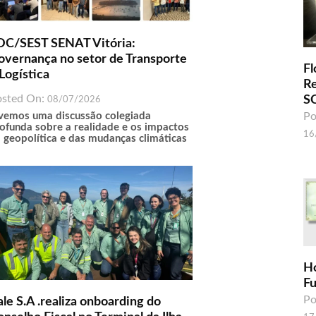
DC/SEST SENAT Vitória:
overnança no setor de Transporte
Fl
Logística
R
osted On:
S
08/07/2026
vemos uma discussão colegiada
Po
ofunda sobre a realidade e os impactos
16
 geopolítica e das mudanças climáticas
H
F
Po
le S.A .realiza onboarding do