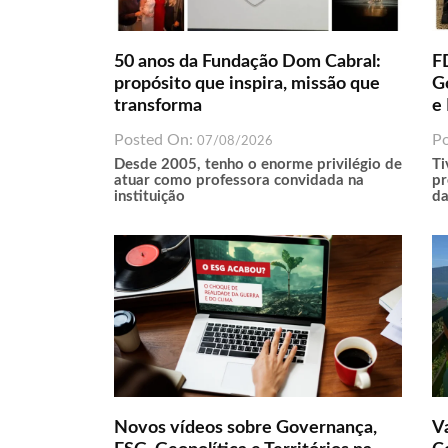
50 anos da Fundação Dom Cabral:
F
propósito que inspira, missão que
G
transforma
e 
Posted On:
P
07/08/2026
Desde 2005, tenho o enorme privilégio de
Ti
atuar como professora convidada na
pr
instituição
da
Novos vídeos sobre Governança,
Va