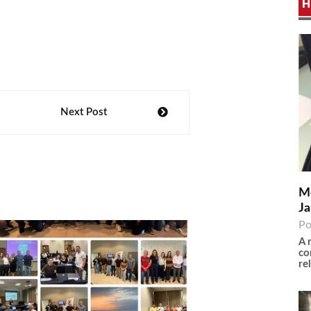
H
Next Post
Me
Ja
Po
A 
co
re