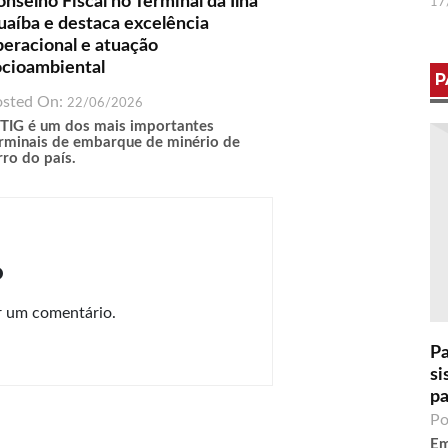
nselho Fiscal no Terminal da Ilha
17
uaíba e destaca excelência
peracional e atuação
ocioambiental
P
osted On:
22/06/2026
TIG é um dos mais importantes
rminais de embarque de minério de
rro do país.
o
r um comentário.
Pa
si
pa
Po
Em