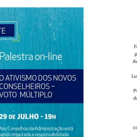
F
p
A
Lu
P
d
c