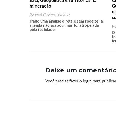
ESG, Geopolítica e Territórios na
Co
mineração
G
o
Posted On:
23/06/2026
s
Trago uma análise direta e sem rodeios: a
agenda não acabou, mas foi atropelada
P
pela realidade
O 
te
fe
Deixe um comentári
Você precisa fazer o
login
para publica