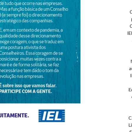
C
IE
a
E
C
L