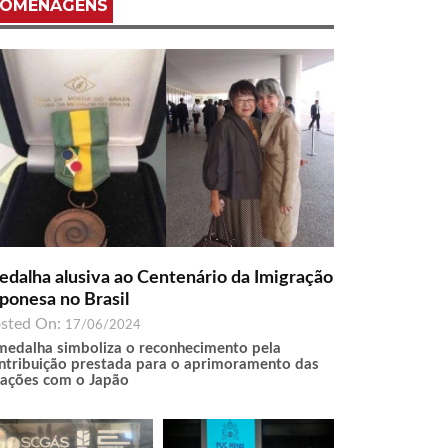
OMENAGENS
dalha alusiva ao Centenário da Imigração
ponesa no Brasil
sted On:
17/06/2024
medalha simboliza o reconhecimento pela
ntribuição prestada para o aprimoramento das
lações com o Japão