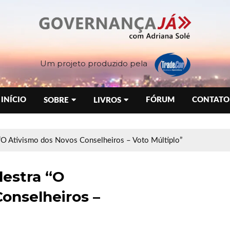
Um projeto produzido pela
INÍCIO
FÓRUM
CONTATO
SOBRE
LIVROS
a “O Ativismo dos Novos Conselheiros – Voto Múltiplo”
lestra “O
onselheiros –