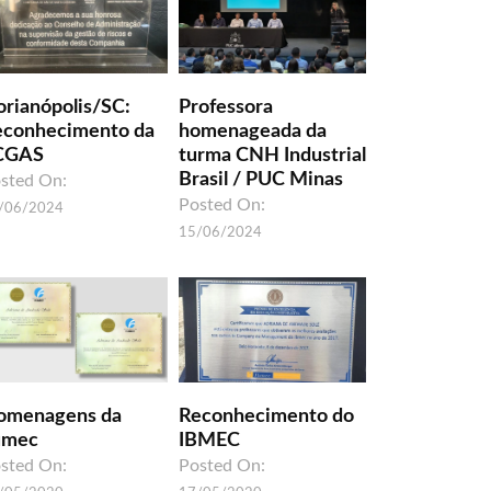
orianópolis/SC:
Professora
econhecimento da
homenageada da
CGAS
turma CNH Industrial
Brasil / PUC Minas
sted On:
Posted On:
/06/2024
15/06/2024
omenagens da
Reconhecimento do
umec
IBMEC
sted On:
Posted On: