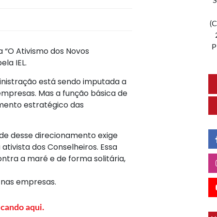
S
(C
P
 “O Ativismo dos Novos
ela IEL.
inistração está sendo imputada a
empresas. Mas a função básica de
mento estratégico das
ade desse direcionamento exige
tivista dos Conselheiros. Essa
ntra a maré e de forma solitária,
 nas empresas.
icando aqui.