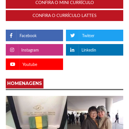
CONFIRA O MINI CURRÍCULO
CONFIRA O CURRÍCULO LATTES
Facebook
Twitter
Instagram
Linkedin
Youtube
HOMENAGENS