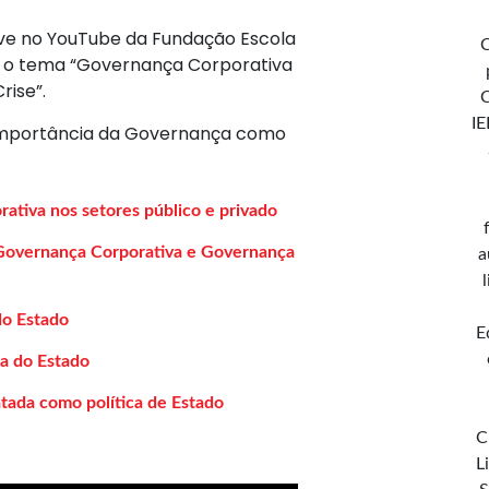
live no YouTube da Fundação Escola
C
m o tema “Governança Corporativa
rise”.
IE
 importância da Governança como
ativa nos setores público e privado
Governança Corporativa e Governança
a
do Estado
E
a do Estado
tada como política de Estado
C
L