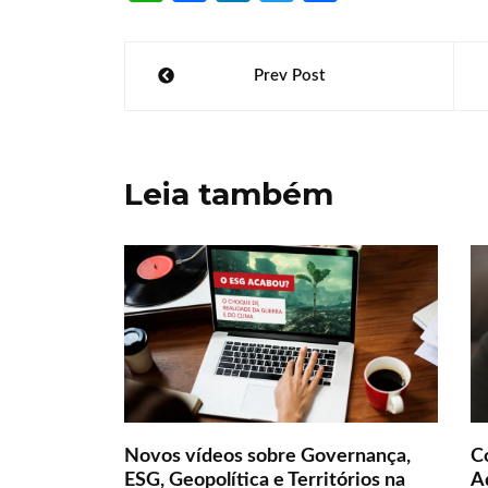
h
ce
n
w
h
at
b
k
itt
ar
Navegação
Prev Post
s
o
e
er
e
de
A
o
dI
Post
p
k
n
Leia também
p
Novos vídeos sobre Governança,
C
ESG, Geopolítica e Territórios na
Ad