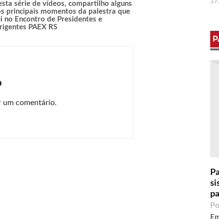
17
sta série de vídeos, compartilho alguns
s principais momentos da palestra que
i no Encontro de Presidentes e
rigentes PAEX RS
P
o
r um comentário.
Pa
si
pa
Po
Em