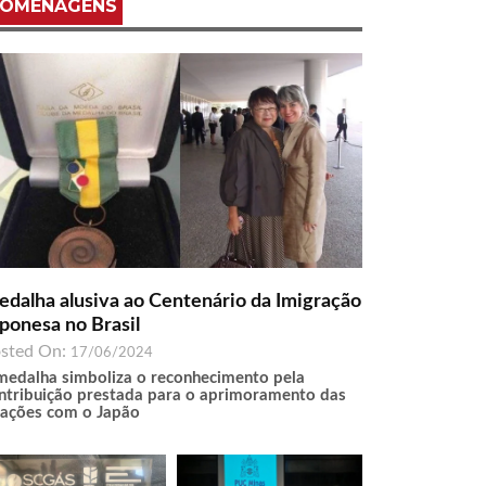
OMENAGENS
dalha alusiva ao Centenário da Imigração
ponesa no Brasil
sted On:
17/06/2024
medalha simboliza o reconhecimento pela
ntribuição prestada para o aprimoramento das
lações com o Japão