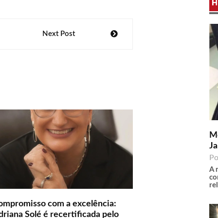
H
Next Post
Me
Ja
Po
A 
co
re
ompromisso com a excelência:
riana Solé é recertificada pelo