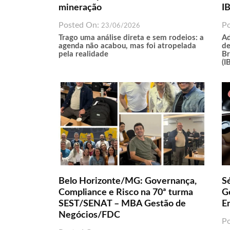
mineração
I
Posted On:
P
23/06/2026
Trago uma análise direta e sem rodeios: a
Ad
agenda não acabou, mas foi atropelada
de
pela realidade
Br
(I
Belo Horizonte/MG: Governança,
S
Compliance e Risco na 70ª turma
G
SEST/SENAT – MBA Gestão de
E
Negócios/FDC
P