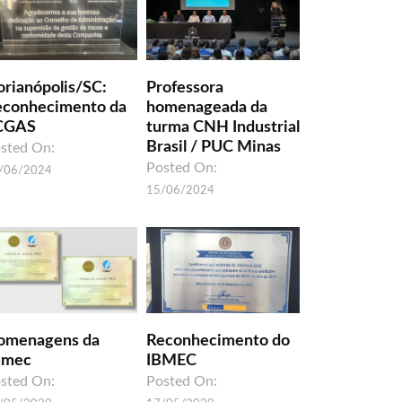
orianópolis/SC:
Professora
econhecimento da
homenageada da
CGAS
turma CNH Industrial
Brasil / PUC Minas
sted On:
Posted On:
/06/2024
15/06/2024
omenagens da
Reconhecimento do
umec
IBMEC
sted On:
Posted On: