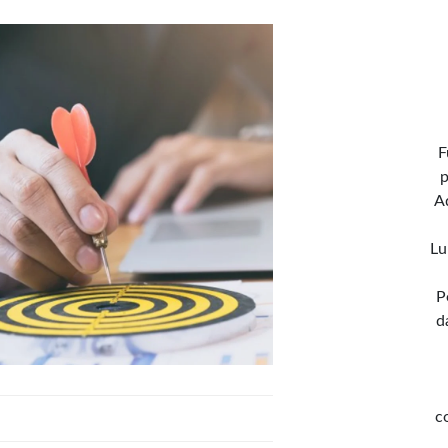
F
p
A
Lu
P
d
c