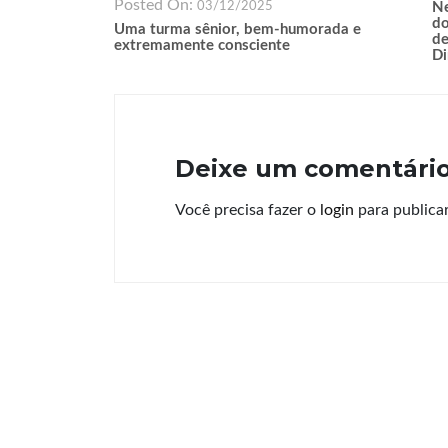
Posted On:
03/12/2025
Ne
do
Uma turma sênior, bem-humorada e
de
extremamente consciente
Di
Deixe um comentári
Você precisa fazer o
login
para publica