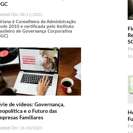
BGC
osted On:
08/12/2025
riana é Conselheira de Administração
sde 2010 e certificada pelo Instituto
Fl
asileiro de Governança Corporativa
R
BGC)
S
Po
16
érie de vídeos: Governança,
eopolítica e o Futuro das
H
mpresas Familiares
F
Po
osted On:
16/10/2025