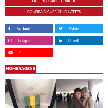
CONFIRA O MINI CURRÍCULO
CONFIRA O CURRÍCULO LATTES
Facebook
Twitter
Instagram
Linkedin
Youtube
HOMENAGENS