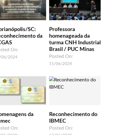
orianópolis/SC:
Professora
econhecimento da
homenageada da
CGAS
turma CNH Industrial
Brasil / PUC Minas
sted On:
Posted On:
/06/2024
15/06/2024
omenagens da
Reconhecimento do
umec
IBMEC
sted On:
Posted On: