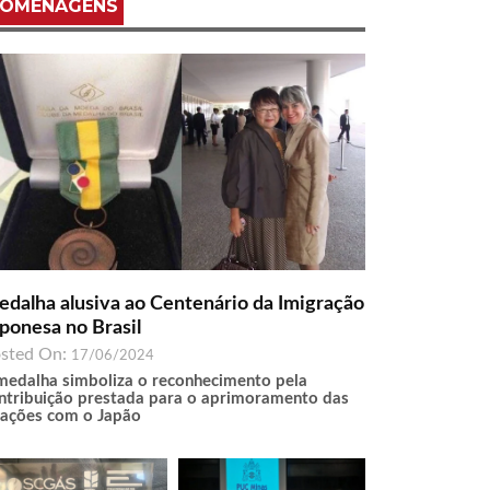
OMENAGENS
dalha alusiva ao Centenário da Imigração
ponesa no Brasil
sted On:
17/06/2024
medalha simboliza o reconhecimento pela
ntribuição prestada para o aprimoramento das
lações com o Japão