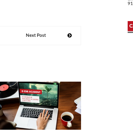
9
C
Next Post