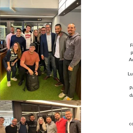
F
p
A
Lu
P
d
c