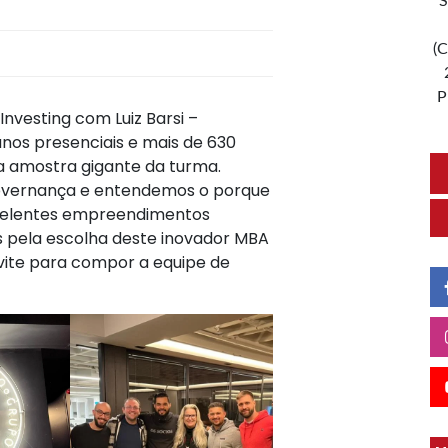
S
(C
P
nvesting com Luiz Barsi –
nos presenciais e mais de 630
la amostra gigante da turma.
Governança e entendemos o porque
xcelentes empreendimentos
s pela escolha deste inovador MBA
vite para compor a equipe de