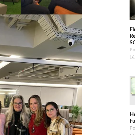
Fl
R
S
Po
16
H
F
Po