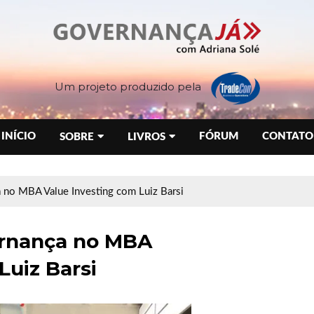
Um projeto produzido pela
INÍCIO
FÓRUM
CONTATO
SOBRE
LIVROS
 no MBA Value Investing com Luiz Barsi
ernança no MBA
Luiz Barsi