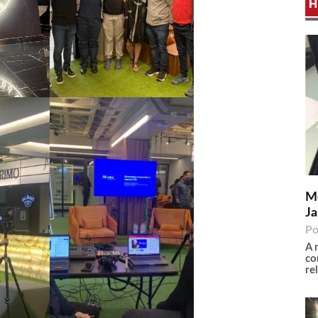
H
Me
Ja
Po
A 
co
re