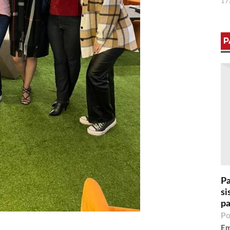
17
P
Pa
si
pa
Po
Em