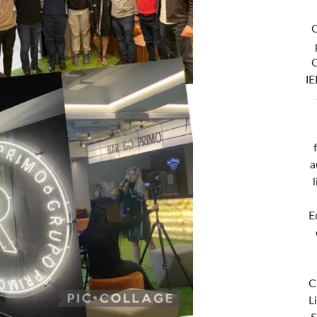
C
IE
a
E
C
L