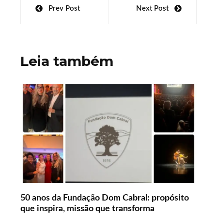
Navegação
Prev Post
Next Post
s
o
e
er
e
de
A
o
dI
Post
p
k
n
Leia também
p
50 anos da Fundação Dom Cabral: propósito
que inspira, missão que transforma