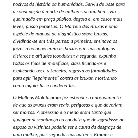
nocivos da história da humanidade. Serviu de base para
a con­denação à morte de milhares de mulheres via
queimação em praça pública, degola e, em casos mais
leves, prisão perpétua. O Martelo das Bruxas é uma
espécie de manual de diagnóstico sobre bruxas,
dividindo-se em três partes: a primeira, ensinava os
juízes a reconhecerem as bruxas em seus múltiplos
disfarces e atitudes (condutas); a segunda, expunha
todos os tipos de malefícios, classificando-os e
explicando-os; e a terceira, regrava as formalidades
para agir “legalmente” contra as bruxas, mostrando
como inquiri-las e condená-las.
O Malleus Maleficarum fez estender o entendimento
de que as bruxas eram reais, perigosas e que deveriam
ser mortas. A obsessão e o medo eram tanto que
qualquer desconfiança ou conduta que desagradasse ao
esposo ou vizinhos poderia ser a causa da desgraça de
uma mulher, pois segundo seus autores, Kramer e