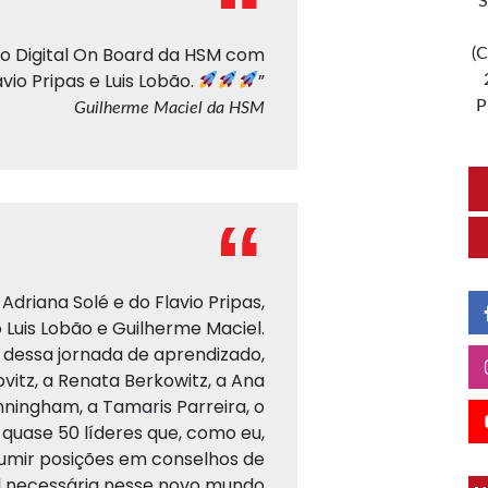
S
 Digital On Board da HSM com
(C
avio Pripas e Luis Lobão.
”
P
Guilherme Maciel da HSM
 Adriana Solé e do Flavio Pripas,
Luis Lobão e Guilherme Maciel.
e dessa jornada de aprendizado,
itz, a Renata Berkowitz, a Ana
unningham, a Tamaris Parreira, o
 quase 50 líderes que, como eu,
umir posições em conselhos de
al necessária nesse novo mundo