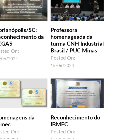
orianópolis/SC:
Professora
econhecimento da
homenageada da
CGAS
turma CNH Industrial
Brasil / PUC Minas
sted On:
Posted On:
/06/2024
15/06/2024
omenagens da
Reconhecimento do
umec
IBMEC
sted On:
Posted On: