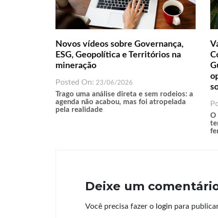
Novos vídeos sobre Governança,
Va
ESG, Geopolítica e Territórios na
Co
mineração
G
o
Posted On:
23/06/2026
s
Trago uma análise direta e sem rodeios: a
agenda não acabou, mas foi atropelada
P
pela realidade
O 
te
fe
Deixe um comentári
Você precisa fazer o
login
para publica