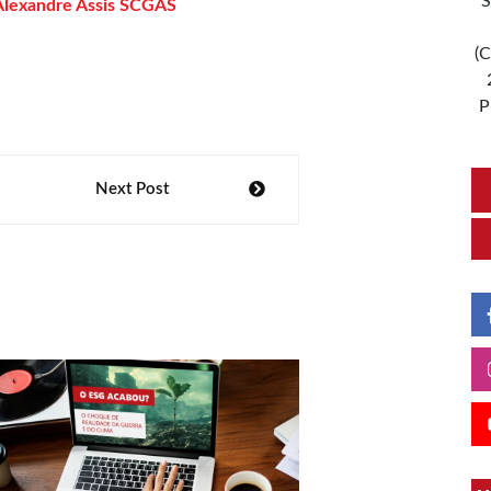
S
Alexandre Assis
SCGÁS
(C
P
Next Post