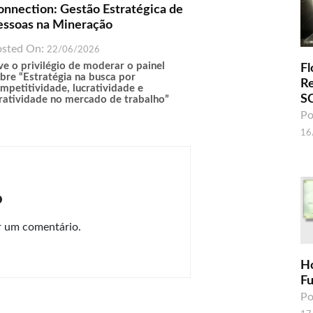
onnection: Gestão Estratégica de
essoas na Mineração
osted On:
22/06/2026
ve o privilégio de moderar o painel
Fl
bre “Estratégia na busca por
R
mpetitividade, lucratividade e
S
ratividade no mercado de trabalho”
Po
16
o
r um comentário.
H
F
Po