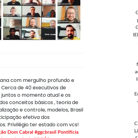
C
IE
a
mana com mergulho profundo e
 Cerca de 40 executivos de
E
o juntos o momento atual e os
os conceitos básicos , teoria de
alização e controle, modelos, Brasil
icipação efetiva dos
C
os. Privilégio ter estado com vcs!
L
ção Dom Cabral
#ggcbrasil
Pontifícia