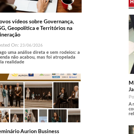
H
ovos vídeos sobre Governança,
G, Geopolítica e Territórios na
ineração
osted On:
23/06/2026
ago uma análise direta e sem rodeios: a
enda não acabou, mas foi atropelada
la realidade
Me
Ja
Po
A 
co
re
eminário Aurion Business