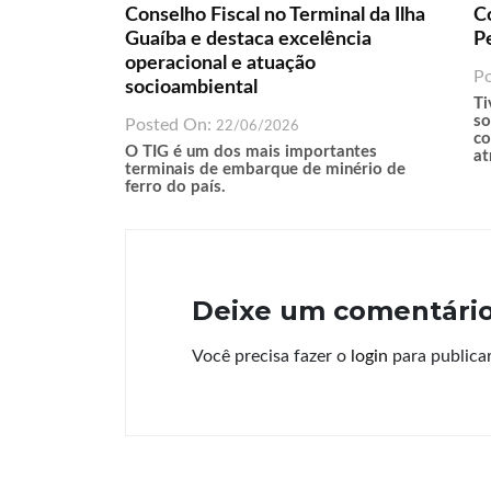
Conselho Fiscal no Terminal da Ilha
C
Guaíba e destaca excelência
P
operacional e atuação
P
socioambiental
Ti
so
Posted On:
22/06/2026
co
O TIG é um dos mais importantes
at
terminais de embarque de minério de
ferro do país.
Deixe um comentári
Você precisa fazer o
login
para publica