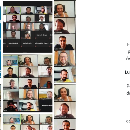
F
p
A
Lu
P
d
c