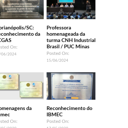
orianópolis/SC:
Professora
econhecimento da
homenageada da
CGAS
turma CNH Industrial
Brasil / PUC Minas
sted On:
Posted On:
/06/2024
15/06/2024
omenagens da
Reconhecimento do
umec
IBMEC
sted On:
Posted On: