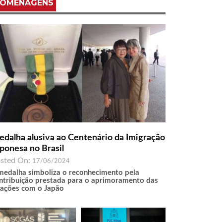
OMENAGENS
dalha alusiva ao Centenário da Imigração
ponesa no Brasil
sted On:
17/06/2024
medalha simboliza o reconhecimento pela
ntribuição prestada para o aprimoramento das
lações com o Japão