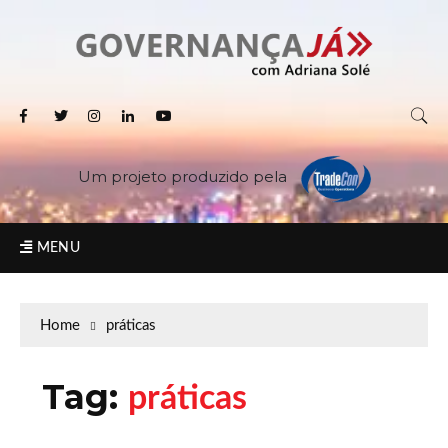
Um projeto produzido pela
MENU
Home
práticas
Tag:
práticas