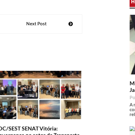
H
Next Post
Me
Ja
Po
A 
co
re
DC/SEST SENAT Vitória: