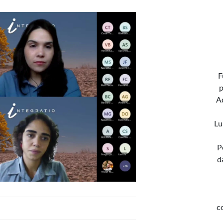
F
p
A
Lu
P
d
c