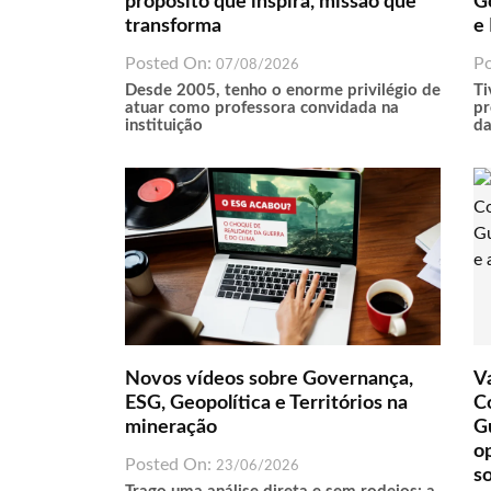
propósito que inspira, missão que
G
transforma
e 
Posted On:
P
07/08/2026
Desde 2005, tenho o enorme privilégio de
Ti
atuar como professora convidada na
pr
instituição
da
Novos vídeos sobre Governança,
Va
ESG, Geopolítica e Territórios na
Co
mineração
G
o
Posted On:
23/06/2026
s