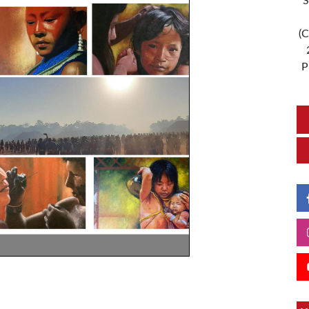
S
(C
P