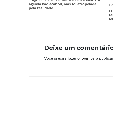
Trago uma análise direta e sem rodeios: a
agenda não acabou, mas foi atropelada
P
pela realidade
O 
te
fe
Deixe um comentári
Você precisa fazer o
login
para publica