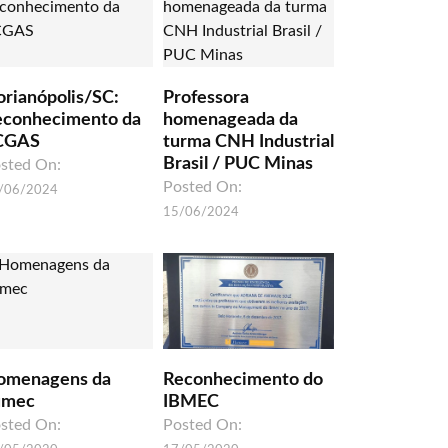
orianópolis/SC:
Professora
econhecimento da
homenageada da
CGAS
turma CNH Industrial
Brasil / PUC Minas
sted On:
Posted On:
/06/2024
15/06/2024
omenagens da
Reconhecimento do
umec
IBMEC
sted On:
Posted On: