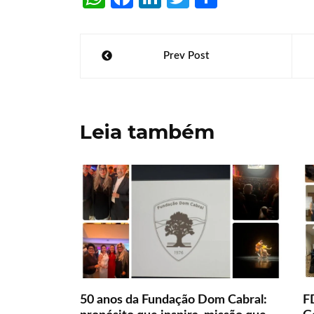
h
ce
n
w
h
at
b
k
itt
ar
Navegação
Prev Post
s
o
e
er
e
de
A
o
dI
Post
p
k
n
Leia também
p
50 anos da Fundação Dom Cabral:
F