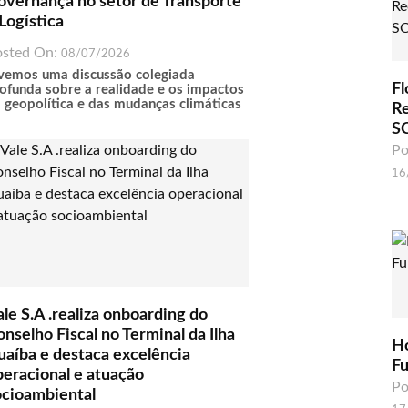
overnança no setor de Transporte
Logística
osted On:
08/07/2026
vemos uma discussão colegiada
Fl
ofunda sobre a realidade e os impactos
 geopolítica e das mudanças climáticas
R
S
Po
16
le S.A .realiza onboarding do
nselho Fiscal no Terminal da Ilha
H
uaíba e destaca excelência
F
peracional e atuação
Po
ocioambiental