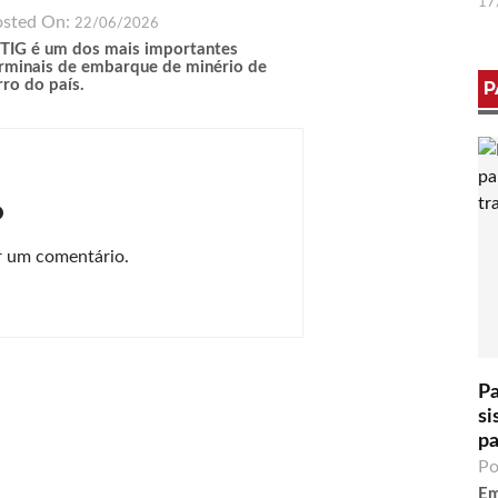
17
osted On:
22/06/2026
TIG é um dos mais importantes
rminais de embarque de minério de
rro do país.
P
o
r um comentário.
Pa
si
pa
Po
Em