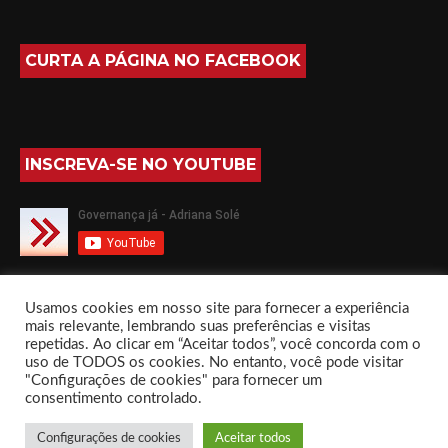
CURTA A PÁGINA NO FACEBOOK
INSCREVA-SE NO YOUTUBE
SIGA-ME NO TWITTER
Usamos cookies em nosso site para fornecer a experiência
mais relevante, lembrando suas preferências e visitas
repetidas. Ao clicar em “Aceitar todos”, você concorda com o
uso de TODOS os cookies. No entanto, você pode visitar
"Configurações de cookies" para fornecer um
consentimento controlado.
Governança já com Adriana Solé by
Everestthemes
Configurações de cookies
Aceitar todos