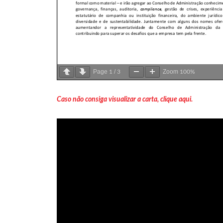
Page
/
Zoom
1
3
100%
Caso não consiga visualizar a carta, clique aqui.