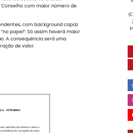
S
um Conselho com maior número de
(C
pendentes, com background capaz
P
“no papel”. Só assim haverá maior
ção. A consequência será uma
ação de valor.