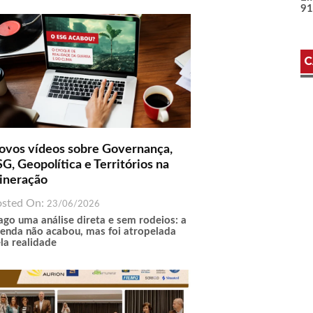
9
C
ovos vídeos sobre Governança,
G, Geopolítica e Territórios na
ineração
osted On:
23/06/2026
ago uma análise direta e sem rodeios: a
enda não acabou, mas foi atropelada
la realidade