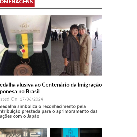
OMENAGENS
dalha alusiva ao Centenário da Imigração
ponesa no Brasil
sted On:
17/06/2024
medalha simboliza o reconhecimento pela
ntribuição prestada para o aprimoramento das
lações com o Japão