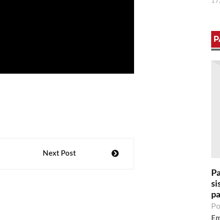
17
P
Next Post
Pa
si
pa
Po
Em