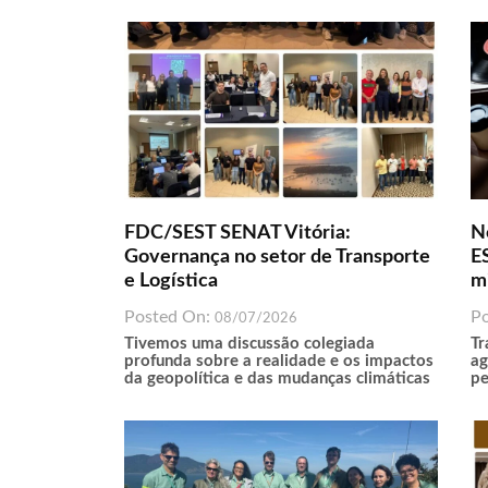
FDC/SEST SENAT Vitória:
N
Governança no setor de Transporte
ES
e Logística
m
Posted On:
P
08/07/2026
Tivemos uma discussão colegiada
Tr
profunda sobre a realidade e os impactos
ag
da geopolítica e das mudanças climáticas
pe