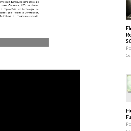
Fl
R
S
Po
16
H
F
Po