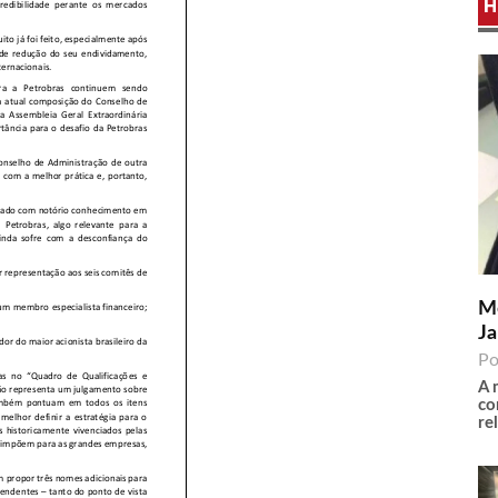
H
Me
Ja
Po
A 
co
re