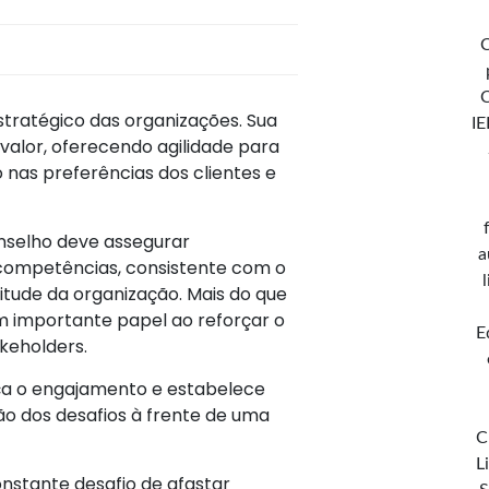
C
stratégico das organizações. Sua
IE
valor, oferecendo agilidade para
nas preferências dos clientes e
selho deve assegurar
a
competências, consistente com o
tude da organização. Mais do que
m importante papel ao reforçar o
E
keholders.
rça o engajamento e estabelece
o dos desafios à frente de uma
C
L
nstante desafio de afastar