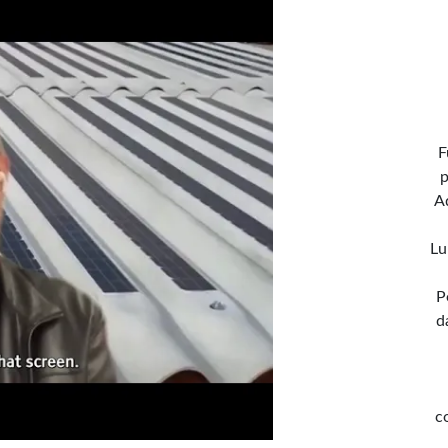
F
p
A
Lu
P
d
c