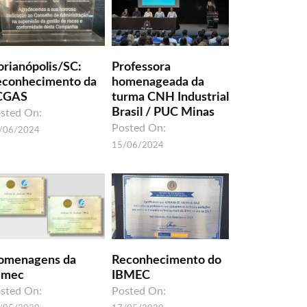
orianópolis/SC:
Professora
econhecimento da
homenageada da
CGAS
turma CNH Industrial
Brasil / PUC Minas
sted On:
Posted On:
/06/2024
15/06/2024
omenagens da
Reconhecimento do
umec
IBMEC
sted On:
Posted On: