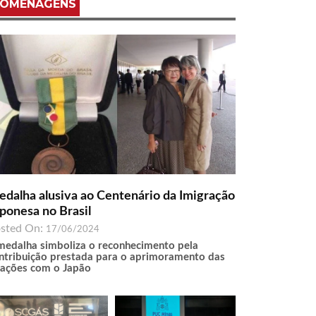
OMENAGENS
dalha alusiva ao Centenário da Imigração
ponesa no Brasil
sted On:
17/06/2024
medalha simboliza o reconhecimento pela
ntribuição prestada para o aprimoramento das
lações com o Japão