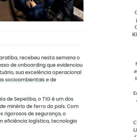
C
IE
garatiba, recebeu nesta semana o
cesso de onboarding que evidenciou
a
uário, sua excelência operacional
s socioambientais e de
E
ía de Sepetiba, o TIG é um dos
e minério de ferro do país. Com
 rigorosos de segurança, o
eficiência logística, tecnologia
C
L