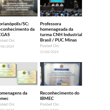
orianópolis/SC:
Professora
econhecimento da
homenageada da
CGAS
turma CNH Industrial
Brasil / PUC Minas
sted On:
Posted On:
/06/2024
15/06/2024
omenagens da
Reconhecimento do
umec
IBMEC
sted On:
Posted On: