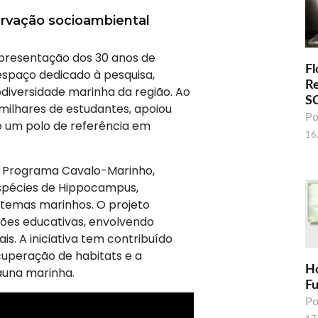
rvação socioambiental
apresentação dos 30 anos de
Fl
espaço dedicado à pesquisa,
R
diversidade marinha da região. Ao
S
 milhares de estudantes, apoiou
Po
o um polo de referência em
16
 o Programa Cavalo-Marinho,
spécies de Hippocampus,
stemas marinhos. O projeto
ões educativas, envolvendo
s. A iniciativa tem contribuído
uperação de habitats e a
H
auna marinha.
F
Po