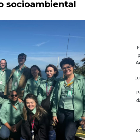
o socioambiental
F
p
A
Lu
P
d
c