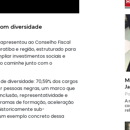
H
com diversidade
 apresentou ao Conselho Fiscal
ratiba e região, estruturado para
liar investimentos sociais e
o caminhe junto com o
Me
de diversidade: 70,59% dos cargos
Ja
por pessoas negras, um marco que
Po
clusão, representatividade e
A 
ogramas de formação, aceleração
co
historicamente sub-
re
 um exemplo concreto dessa