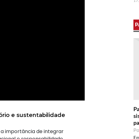
17
P
Pa
ório e sustentabilidade
si
pa
u a importância de integrar
Po
cional e responsabilidade
Em