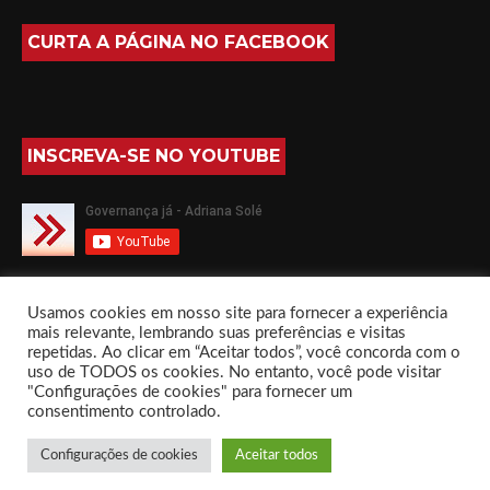
CURTA A PÁGINA NO FACEBOOK
INSCREVA-SE NO YOUTUBE
SIGA-ME NO TWITTER
Usamos cookies em nosso site para fornecer a experiência
mais relevante, lembrando suas preferências e visitas
repetidas. Ao clicar em “Aceitar todos”, você concorda com o
uso de TODOS os cookies. No entanto, você pode visitar
"Configurações de cookies" para fornecer um
consentimento controlado.
Governança já com Adriana Solé by
Everestthemes
Configurações de cookies
Aceitar todos
Início
Sobre
Livros
Fórum
Contato