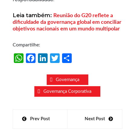
Leia também:
Reunião do G20 reflete a
dificuldade da governança global em conciliar
objetivos nacionais em um mundo multipolar
Compartilhe:
W
Fa
Li
T
S
h
ce
n
w
h
at
b
k
itt
ar
Governança
s
o
e
er
e
Governança Corporativa
A
o
dI
p
k
n
Navegação
p
Prev Post
Next Post
de